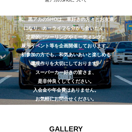
黒アカのSHOについて
私、黒アカのSHOは、車好きの方々とお友達
になり、カーライフを分かち合いたく、
定期的にツーリングやミーティング、
展示イベント等を企画開催しております。
初参加の方でも、和気あいあいと楽しめる
環境作りを大切にしております。
スーパーカー好きの皆さま、
是非仲良くしてください。
入会金や年会費はありません。
お気軽にお問合せください。
GALLERY