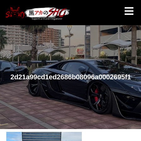
2d21a99cd1ed2686b08096a0002695f1