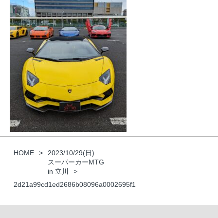
HOME
2023/10/29(日)
スーパーカーMTG
in 立川
2d21a99cd1ed2686b08096a0002695f1